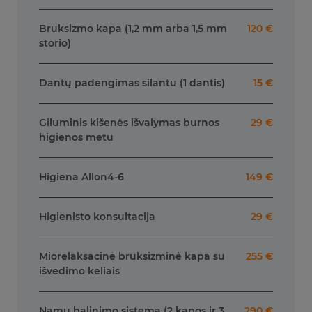
Bruksizmo kapa (1,2 mm arba 1,5 mm
120 €
storio)
Dantų padengimas silantu (1 dantis)
15 €
Giluminis kišenės išvalymas burnos
29 €
higienos metu
Higiena Allon4-6
149 €
Higienisto konsultacija
29 €
Miorelaksacinė bruksizminė kapa su
255 €
išvedimo keliais
Namų balinimo sistema (2 kapos ir 3
290 €