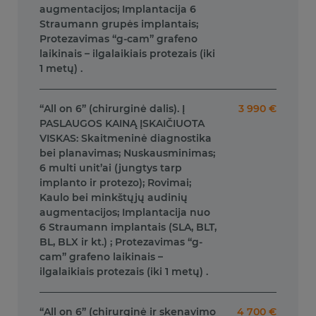
augmentacijos; Implantacija 6
Straumann grupės implantais;
Protezavimas “g-cam” grafeno
laikinais – ilgalaikiais protezais (iki
1 metų) .
“All on 6” (chirurginė dalis). Į
3 990 €
PASLAUGOS KAINĄ ĮSKAIČIUOTA
VISKAS: Skaitmeninė diagnostika
bei planavimas; Nuskausminimas;
6 multi unit’ai (jungtys tarp
implanto ir protezo); Rovimai;
Kaulo bei minkštųjų audinių
augmentacijos; Implantacija nuo
6 Straumann implantais (SLA, BLT,
BL, BLX ir kt.) ; Protezavimas “g-
cam” grafeno laikinais –
ilgalaikiais protezais (iki 1 metų) .
“All on 6” (chirurginė ir skenavimo
4 700 €