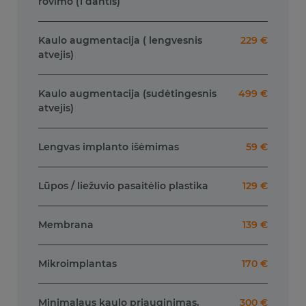
rovimo (1 dantis)
Kaulo augmentacija ( lengvesnis
229 €
atvejis)
Kaulo augmentacija (sudėtingesnis
499 €
atvejis)
Lengvas implanto išėmimas
59 €
Lūpos / liežuvio pasaitėlio plastika
129 €
Membrana
139 €
Mikroimplantas
170 €
Minimalaus kaulo priauginimas,
300 €