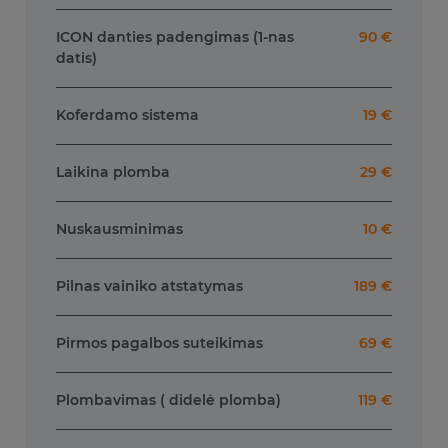
ICON danties padengimas (1-nas
90 €
datis)
Koferdamo sistema
19 €
Laikina plomba
29 €
Nuskausminimas
10 €
Pilnas vainiko atstatymas
189 €
Pirmos pagalbos suteikimas
69 €
Plombavimas ( didelė plomba)
119 €