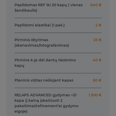
Papildomas REF iki 20 kapų ( vienas
640 €
žandikaulis)
Papildomi elastikai (1 pak.)
2 €
Pirminis ištyrimas
25 €
(skenavimas,fotografavimas)
Pirminė k-ja dėl dantų tiesinimo
40 €
kapų
Planinis vizitas nešiojant kapas
60 €
RELAPS ADVANCED gydymas >21
1 500 €
kapa (į kainą įskaičiuoti 2
pakeitimai/refinement’ai gydymo
eigoje)