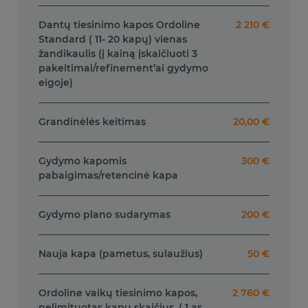
Dantų tiesinimo kapos Ordoline
2 210 €
Standard ( 11- 20 kapų) vienas
žandikaulis (į kainą įskaičiuoti 3
pakeitimai/refinement’ai gydymo
eigoje)
Grandinėlės keitimas
20,00 €
Gydymo kapomis
300 €
pabaigimas/retencinė kapa
Gydymo plano sudarymas
200 €
Nauja kapa (pametus, sulaužius)
50 €
Ordoline vaikų tiesinimo kapos,
2 760 €
nelimituotas kapų skaičius, ( 1 as