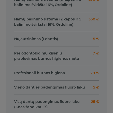
balinimo švirkštai 6%, Ordoline)
Namų balinimo sistema (2 kapos ir 5
360 €
balinimo švirkštai 16%, Ordoline)
Nujautrinimas (1 dantis)
5 €
Periodontologinių kišenių
7 €
praplovimas burnos higienos metu
Profesionali burnos higiena
79 €
Vieno danties padengimas fluoro laku
5 €
Visų dantų padengimas fluoro laku
25 €
(1-nas žandikaulis)