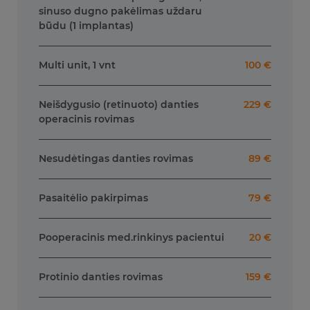
sinuso dugno pakėlimas uždaru
būdu (1 implantas)
Multi unit, 1 vnt
100 €
Neišdygusio (retinuoto) danties
229 €
operacinis rovimas
Nesudėtingas danties rovimas
89 €
Pasaitėlio pakirpimas
79 €
Pooperacinis med.rinkinys pacientui
20 €
Protinio danties rovimas
159 €