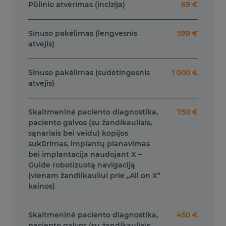
Pūlinio atvėrimas (incizija)
69 €
Sinuso pakėlimas (lengvesnis
599 €
atvejis)
Sinuso pakėlimas (sudėtingesnis
1 000 €
atvejis)
Skaitmeninė paciento diagnostika,
750 €
paciento galvos (su žandikauliais,
sąnariais bei veidu) kopijos
sukūrimas, implantų planavimas
bei implantacija naudojant X –
Guide robotizuotą navigaciją
(vienam žandiikauliui prie „All on X”
kainos)
Skaitmeninė paciento diagnostika,
450 €
paciento galvos (su žandikauliais,