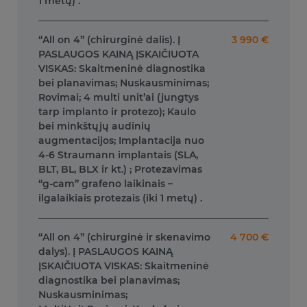
1 metų) .
“All on 4” (chirurginė dalis). Į
3 990 €
PASLAUGOS KAINĄ ĮSKAIČIUOTA
VISKAS: Skaitmeninė diagnostika
bei planavimas; Nuskausminimas;
Rovimai; 4 multi unit’ai (jungtys
tarp implanto ir protezo); Kaulo
bei minkštųjų audinių
augmentacijos; Implantacija nuo
4-6 Straumann implantais (SLA,
BLT, BL, BLX ir kt.) ; Protezavimas
“g-cam” grafeno laikinais –
ilgalaikiais protezais (iki 1 metų) .
“All on 4” (chirurginė ir skenavimo
4 700 €
dalys). Į PASLAUGOS KAINĄ
ĮSKAIČIUOTA VISKAS: Skaitmeninė
diagnostika bei planavimas;
Nuskausminimas;