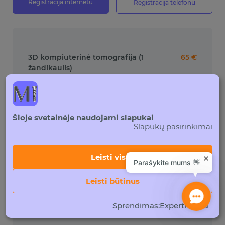
Registracija internetu
Registracija telefonu
3D kompiuterinė tomografija (1
65 €
žandikaulis)
3D kompiuterinė tomografija (abu
95 €
žandikauliai)
Šioje svetainėje naudojami slapukai
Slapukų pasirinkimai
3D kompiuterinė tomografija
55 €
(segmentas du/trys dantys)
Leisti visus
Parašykite mums 👋
Dantų skenavimas
80 €
Leisti būtinus
Contact
Us
Dentalinė nuotrauka
15 €
Sprendimas
:
Expertmedia