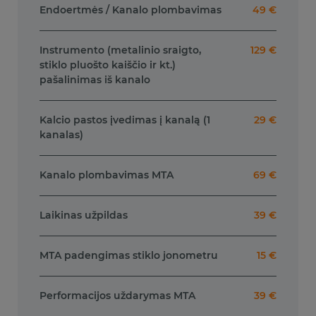
Endoertmės / Kanalo plombavimas
49 €
Instrumento (metalinio sraigto,
129 €
stiklo pluošto kaiščio ir kt.)
pašalinimas iš kanalo
Kalcio pastos įvedimas į kanalą (1
29 €
kanalas)
Kanalo plombavimas MTA
69 €
Laikinas užpildas
39 €
MTA padengimas stiklo jonometru
15 €
Performacijos uždarymas MTA
39 €