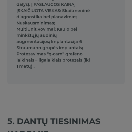
dalys). Į PASLAUGOS KAINĄ
ĮSKAIČIUOTA VISKAS: Skaitmeninė
diagnostika bei planavimas;
Nuskausminimas;
MultiUnit;Rovimai; Kaulo bei
minkštųjų audinių
augmentacijos; Implantacija 6
Straumann grupės implantais;
Protezavimas “g-cam” grafeno
laikinais – ilgalaikiais protezais (iki
1 metų) .
5. DANTŲ TIESINIMAS