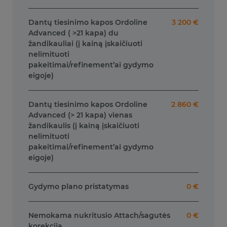
Dantų tiesinimo kapos Ordoline
3 200 €
Advanced ( >21 kapa) du
žandikauliai (į kainą įskaičiuoti
nelimituoti
pakeitimai/refinement’ai gydymo
eigoje)
Dantų tiesinimo kapos Ordoline
2 860 €
Advanced (> 21 kapa) vienas
žandikaulis (į kainą įskaičiuoti
nelimituoti
pakeitimai/refinement’ai gydymo
eigoje)
Gydymo plano pristatymas
0 €
Nemokama nukritusio Attach/sagutės
0 €
korekcija