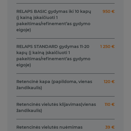
RELAPS BASIC gydymas iki 10 kapų
950 €
(į kainą įskaičiuoti 1
pakeitimas/refinement’as gydymo
eigoje)
RELAPS STANDARD gydymas 11-20
1 250 €
kapų (į kainą įskaičiuoti 1
pakeitimas/refinement’as gydymo
eigoje)
Retencinė kapa (papildoma, vienas
120 €
žandikaulis)
Retencinės vielutės klijavimas(vienas
110 €
žandikaulis)
Retencinės vielutės nuėmimas
39 €