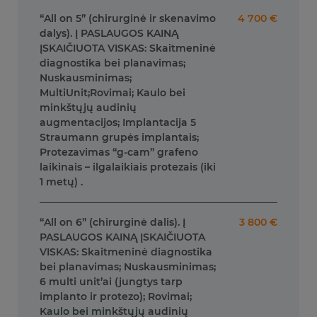
“All on 5” (chirurginė ir skenavimo
4 700 €
dalys). Į PASLAUGOS KAINĄ
ĮSKAIČIUOTA VISKAS: Skaitmeninė
diagnostika bei planavimas;
Nuskausminimas;
MultiUnit;Rovimai; Kaulo bei
minkštųjų audinių
augmentacijos; Implantacija 5
Straumann grupės implantais;
Protezavimas “g-cam” grafeno
laikinais – ilgalaikiais protezais (iki
1 metų) .
“All on 6” (chirurginė dalis). Į
3 800 €
PASLAUGOS KAINĄ ĮSKAIČIUOTA
VISKAS: Skaitmeninė diagnostika
bei planavimas; Nuskausminimas;
6 multi unit’ai (jungtys tarp
implanto ir protezo); Rovimai;
Kaulo bei minkštųjų audinių