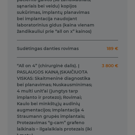
sąnariais bei veidu) kopijos
sukūrimas, implantų planavimas
bei implantacija naudojant
laboratorinius gidus (kaina vienam
žandikauliui prie “all on x” kainos)
Sudėtingas danties rovimas
189 €
“All on 4” (chirurginė dalis). Į
3 800 €
PASLAUGOS KAINĄ ĮSKAIČIUOTA
VISKAS: Skaitmeninė diagnostika
bei planavimas; Nuskausminimas;
4 multi unit’ai (jungtys tarp
implanto ir protezo); Rovimai;
Kaulo bei minkštųjų audinių
augmentacijos; Implantacija 4
Straumann grupės implantais;
Protezavimas “g-cam” grafeno
laikinais – ilgalaikiais protezais (iki