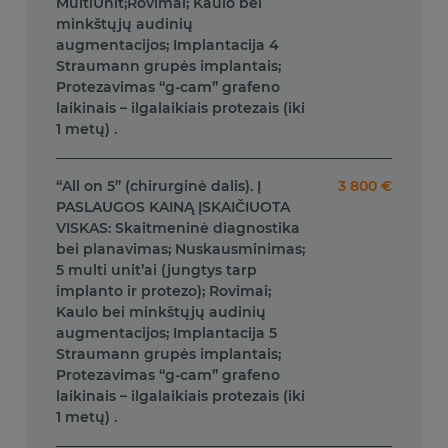
MultiUnit;Rovimai; Kaulo bei
minkštųjų audinių
augmentacijos; Implantacija 4
Straumann grupės implantais;
Protezavimas “g-cam” grafeno
laikinais – ilgalaikiais protezais (iki
1 metų) .
“All on 5” (chirurginė dalis). Į
3 800 €
PASLAUGOS KAINĄ ĮSKAIČIUOTA
VISKAS: Skaitmeninė diagnostika
bei planavimas; Nuskausminimas;
5 multi unit’ai (jungtys tarp
implanto ir protezo); Rovimai;
Kaulo bei minkštųjų audinių
augmentacijos; Implantacija 5
Straumann grupės implantais;
Protezavimas “g-cam” grafeno
laikinais – ilgalaikiais protezais (iki
1 metų) .