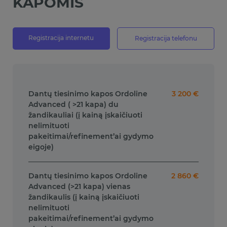
KAPOMIS
Registracija internetu
Registracija telefonu
Dantų tiesinimo kapos Ordoline
3 200 €
Advanced ( >21 kapa) du
žandikauliai (į kainą įskaičiuoti
nelimituoti
pakeitimai/refinement’ai gydymo
eigoje)
Dantų tiesinimo kapos Ordoline
2 860 €
Advanced (>21 kapa) vienas
žandikaulis (į kainą įskaičiuoti
nelimituoti
pakeitimai/refinement’ai gydymo