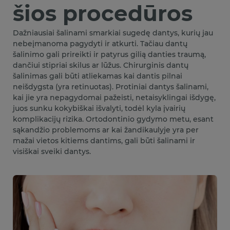
šios procedūros
Dažniausiai šalinami smarkiai sugedę dantys, kurių jau
nebeįmanoma pagydyti ir atkurti. Tačiau dantų
šalinimo gali prireikti ir patyrus gilią danties traumą,
dančiui stipriai skilus ar lūžus. Chirurginis dantų
šalinimas gali būti atliekamas kai dantis pilnai
neišdygsta (yra retinuotas). Protiniai dantys šalinami,
kai jie yra nepagydomai pažeisti, netaisyklingai išdygę,
juos sunku kokybiškai išvalyti, todėl kyla įvairių
komplikacijų rizika. Ortodontinio gydymo metu, esant
sąkandžio problemoms ar kai žandikaulyje yra per
mažai vietos kitiems dantims, gali būti šalinami ir
visiškai sveiki dantys.