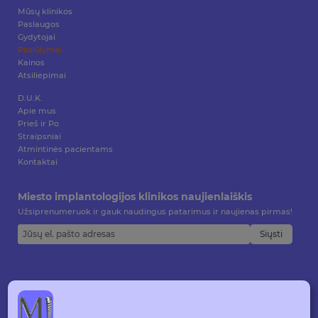
Mūsų klinikos
Paslaugos
Gydytojai
Pasiūlymai
Kainos
Atsiliepimai
D.U.K.
Apie mus
Prieš ir Po
Straipsniai
Atmintinės pacientams
Kontaktai
Miesto implantologijos klinikos naujienlaiškis
Užsiprenumeruok ir gauk naudingus patarimus ir naujienas pirmas!
Siųsti