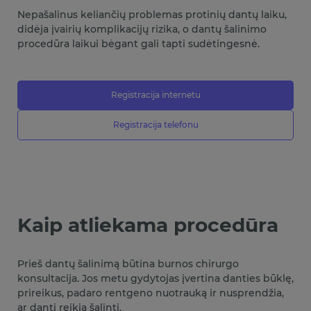
Nepašalinus keliančių problemas protinių dantų laiku,
didėja įvairių komplikacijų rizika, o dantų šalinimo
procedūra laikui bėgant gali tapti sudėtingesnė.
Registracija internetu
Registracija telefonu
Kaip atliekama procedūra
Prieš dantų šalinimą būtina burnos chirurgo
konsultacija. Jos metu gydytojas įvertina danties būklę,
prireikus, padaro rentgeno nuotrauką ir nusprendžia,
ar dantį reikia šalinti.