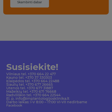
Skambinti dabar
Susisiekite!
Vilniaus tel. +370 664 22 477
Kauno tel. +370 37 330303
Klaipėdos tel. +370 664 22488
Šiaulių tel. +370 677 26665
Utenos tel. +370 677 31887
Mažeikių tel. +370 671 76668
Radviliškio tel. +370 664 22544
El. p. info@implantologijosklinika.lt
Darbo laikas: I-V 8:00 – 17:00 VI-VII nedirbame
Facebook