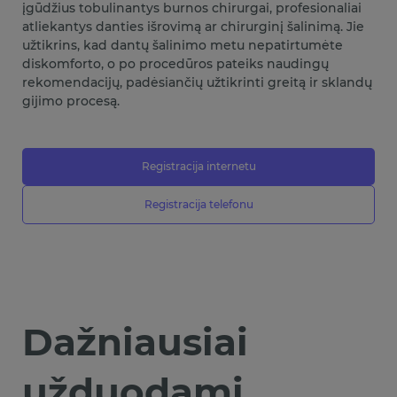
įgūdžius tobulinantys burnos chirurgai, profesionaliai
atliekantys danties išrovimą ar chirurginį šalinimą. Jie
užtikrins, kad dantų šalinimo metu nepatirtumėte
diskomforto, o po procedūros pateiks naudingų
rekomendacijų, padėsiančių užtikrinti greitą ir sklandų
gijimo procesą.
Registracija internetu
Registracija telefonu
Dažniausiai
užduodami