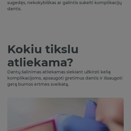
sugedęs, nekokybiškas ar galintis sukelti komplikacijų
dantis.
Kokiu tikslu
atliekama?
Dantų šalinimas atliekamas siekiant užkirsti kelią
komplikacijoms, apsaugoti gretimus dantis ir išsaugoti
gerą burnos ertmės sveikatą.