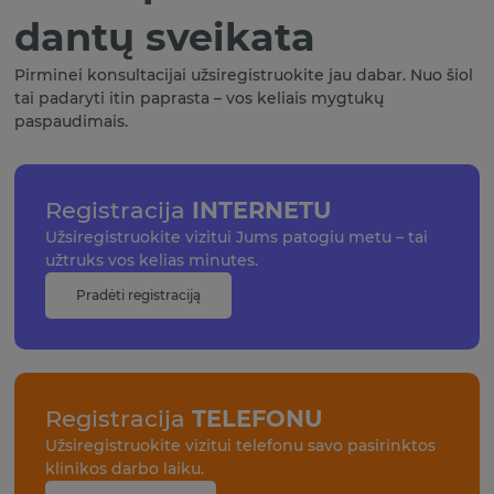
dantų sveikata
Pirminei konsultacijai užsiregistruokite jau dabar. Nuo šiol
tai padaryti itin paprasta – vos keliais mygtukų
paspaudimais.
Registracija
INTERNETU
Užsiregistruokite vizitui Jums patogiu metu – tai
užtruks vos kelias minutes.
Pradėti registraciją
Registracija
TELEFONU
Užsiregistruokite vizitui telefonu savo pasirinktos
klinikos darbo laiku.