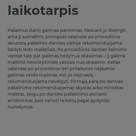
laikotarpis
Pašalinus dantį galimas patinimas. Siekiant jo išvengti
arba jį sumažinti, pirmąsias valandas po procedūros
skruostą pašalinto danties vietoje rekomenduojama
šaldyti ledo maišeliais. Po procedūros danties šalinimo
vietoje taip pat galimas nežymus skausmas – jį galima
malšinti nereceptiniais vaistais nuo skausmo. Kelias
valandas po procedūros dėl pritaikytos nejautros
galimas veido tirpimas. Kol jis nepraeis,
rekomenduojama nevalgyti. Pirmąją parą po danties
pašalinimo rekomenduojamas skystas arba minkštas
maistas. Jeigu po danties pašalinimo skiriami
antibiotikai, juos vartoti reikėtų pagal gydytojo
nurodymus.